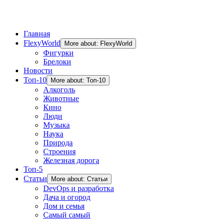
Главная
FlexyWorld
More about: FlexyWorld
Фигурки
Брелоки
Новости
Топ-10
More about: Топ-10
Алкоголь
Животные
Кино
Люди
Музыка
Наука
Природа
Строения
Железная дорога
Топ-5
Статьи
More about: Статьи
DevOps и разработка
Дача и огород
Дом и семья
Самый самый