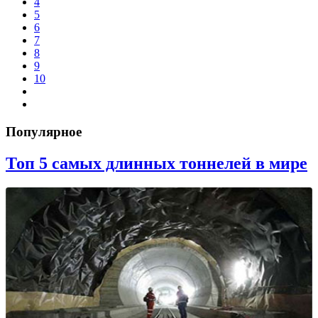
4
5
6
7
8
9
10
Популярное
Топ 5 самых длинных тоннелей в мире