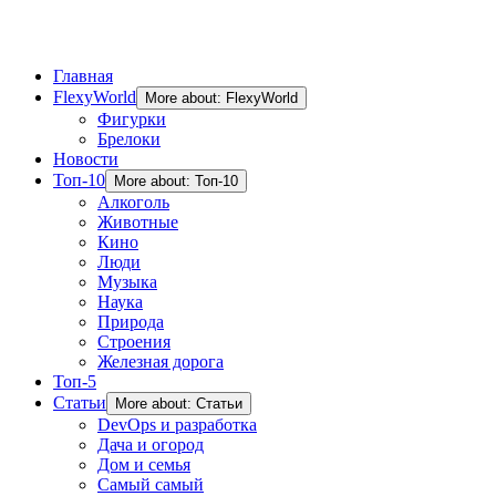
Главная
FlexyWorld
More about: FlexyWorld
Фигурки
Брелоки
Новости
Топ-10
More about: Топ-10
Алкоголь
Животные
Кино
Люди
Музыка
Наука
Природа
Строения
Железная дорога
Топ-5
Статьи
More about: Статьи
DevOps и разработка
Дача и огород
Дом и семья
Самый самый