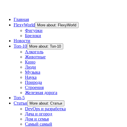
Главная
FlexyWorld
More about: FlexyWorld
Фигурки
Брелоки
Новости
Топ-10
More about: Топ-10
Алкоголь
Животные
Кино
Люди
Музыка
Наука
Природа
Строения
Железная дорога
Топ-5
Статьи
More about: Статьи
DevOps и разработка
Дача и огород
Дом и семья
Самый самый