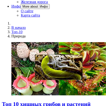
Железная дорога
Инфо
More about: Инфо
О сайте
Карта сайта
В начало
Топ-10
Природа
Топ 10 хищных грибов и растений