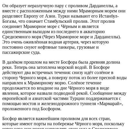
Он образует неразлучную пару с проливом Дарданеллы, а
вместе с расположенным между ними Мраморным морем они
разделяют Европу от Азии. Турки называют его Истанбул-
Богазы, что означает Стамбульский пролив. Этот пролив
соединяет Мраморное море с Чёрным и является
единственным выходом из последнего в акваторию
Средиземного моря (Через Мраморное море и Дарданеллы).
Это очень оживлённая водная артерия, через которую
постоянно снуют нефтяные танкеры, грузовые и
пассажирские суда.
В далёком прошлом на месте Босфора была древняя долина
реки. Теперь она затоплена морской водой. В Босфоре
действуют два встречных течения: снизу идёт солёное в
сторону Черного моря, а поверху поток из более пресной воды
направлен к Мраморному морю. Солёное течение
продолжается по впадине на дне Чёрного моря в виде
явления, которое назвали подводной рекой. Сообщение между
европейской и азиатской частями Турции поддерживается с
помощью мостов и железнодорожного туннеля «Мармарай»,
проложенного под Босфором.
Босфор является важнейшим проливом для всех стран,
которые имеют порты на побережье Чёрного моря, поскольку
через него они могут направлять свои суда в Средиземное