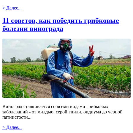
> Далее...
11 советов, как победить грибковые
болезни винограда
Виноград сталкивается со всеми видами грибковых
заболеваний - от милдью, серой гнили, оидиума до черной
пятнистости...
> Далее...