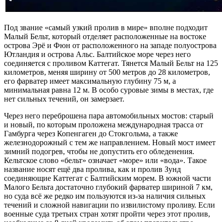
Под звание «самый узкий пролив в мире» вполне подходит
Малый Бельт, который отделяет расположенные на востоке
острова Эрё и Фюн от расположенного на западе полуострова
Ютландия и острова Альс. Балтийское море через него
соединяется с проливом Каттегат. Тянется Малый Бельт на 125
километров, меняя ширину от 500 метров до 28 километров,
его фарватер имеет максимальную глубину 75 м, а
минимальная равна 12 м. В особо суровые зимы в местах, где
нет сильных течений, он замерзает.
Через него переброшена пара автомобильных мостов: старый
и новый, по которым проложена международная трасса от
Гамбурга через Копенгаген до Стокгольма, а также
железнодорожный с тем же направлением. Новый мост имеет
зимний подогрев, чтобы не допустить его обледенения.
Кельтское слово «бельт» означает «море» или «вода». Такое
название носят ещё два пролива, как и пролив Зунд
соединяющие Каттегат с Балтийским морем. В южной части
Малого Бельта достаточно глубокий фарватер шириной 7 км,
но суда всё же редко им пользуются из-за наличия сильных
течений и сложной навигации по извилистому проливу. Если
военные суда третьих стран хотят пройти через этот пролив,