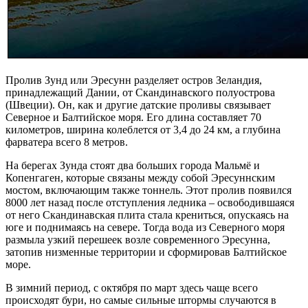
Пролив Зунд или Эресунн разделяет остров Зеландия,
принадлежащий Дании, от Скандинавского полуострова
(Швеции). Он, как и другие датские проливы связывает
Северное и Балтийское моря. Его длина составляет 70
километров, ширина колеблется от 3,4 до 24 км, а глубина
фарватера всего 8 метров.
На берегах Зунда стоят два больших города Мальмё и
Копенгаген, которые связаны между собой Эресуннским
мостом, включающим также тоннель. Этот пролив появился
8000 лет назад после отступления ледника – освободившаяся
от него Скандинавская плита стала крениться, опускаясь на
юге и поднимаясь на севере. Тогда вода из Северного моря
размыла узкий перешеек возле современного Эресунна,
затопив низменные территории и сформировав Балтийское
море.
В зимний период, с октября по март здесь чаще всего
происходят бури, но самые сильные штормы случаются в