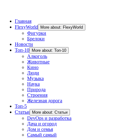
Главная
FlexyWorld
More about: FlexyWorld
Фигурки
Брелоки
Новости
Топ-10
More about: Топ-10
Алкоголь
Животные
Кино
Люди
Музыка
Наука
Природа
Строения
Железная дорога
Топ-5
Статьи
More about: Статьи
DevOps и разработка
Дача и огород
Дом и семья
Самый самый