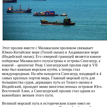
Этот пролив вместе с Малаккским проливом связывает
Южно-Китайское море (Тихий океан) и Андаманское море
(Индийский океан). Его северной границей является южное
побережье Малаккского полуострова и острова Сингапур, а
южной – архипелаг Риау. Сингапурский пролив ещё в VII
веке был важным морским путём, а теперь стал
международным. На нём находится Сингапур, входящий в 4
самых крупных портов мира. Главный морской путь для
большинства судов, держащих путь из Тихого океана в
Индийский, проходит мимо многочисленных островов Юго-
Восточной Азии, а Сингапурский пролив стал одним из
важнейших звеньев этого пути.
Великий морской путь в историческом плане имел не