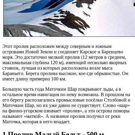
Этот пролив расположен между северным и южным
островами Новой Земли и соединяет Карское и Баренцево
моря. Это достаточно мелкий пролив (12 метров в среднем,
максимальная глубина 120 м), имеющий несколько якорных
стоянок, лучшая из которых расположена возле мыса
Бараньего. Берега пролива высокие, кое-где обрывистые. Он
имеет длину примерно 100 км.
Большую часть года Маточкин Шар покрывают льды, а в
остальное время навигация по нему возможна. В прошлом на
его берегу располагались промысловые посёлки Столбовой и
Маточкин Шар, но их уже давно не существует. Слово «шар»
на финно-угорском означает «пролив», а эти острова поморы
называют «маткой». А название пролив получил от реки
Маточка, которая в него впадает.
1.Пролив Малый Бельт - 500 м