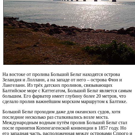
На востоке от пролива Большой Бельт находятся острова
Зеландия и Лолланн, а на западе от него – острова Фюн и
Лангеланн. Из трёх датских проливов, связывающих
Балтийское море с Каттегатом, Большой Бельт является самым
большим. Его фарватер имеет глубину более 20 метров, что
сделало пролив важнейшим морским маршрутом к Балтике.
Большой Бельт проходим даже для океанских судов, хотя
последние несколько раз сталкивались возле моста.
Международным водным путём пролив Большой Бельт стал
после принятия Копенгагенской конвенции в 1857 году. Но
его западная часть, расположенная между островами Спрого и