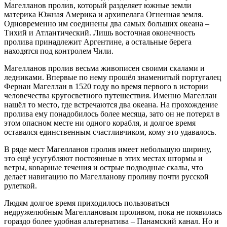
Магелланов пролив, который разделяет южные земли
материка Южная Америка и архипелага Огненная земля.
Одновременно им соединены два самых больших океана –
Тихий и Атлантический. Лишь восточная оконечность
пролива принадлежит Аргентине, а остальные берега
находятся под контролем Чили.
Магелланов пролив весьма живописен своими скалами и
ледниками. Впервые по нему прошёл знаменитый португалец
Фернан Магеллан в 1520 году во время первого в истории
человечества кругосветного путешествия. Именно Магеллан
нашёл то место, где встречаются два океана. На прохождение
пролива ему понадобилось более месяца, зато он не потерял в
этом опасном месте ни одного корабля, и долгое время
оставался единственным счастливчиком, кому это удавалось.
В ряде мест Магелланов пролив имеет небольшую ширину,
это ещё усугубляют постоянные в этих местах штормы и
ветры, коварные течения и острые подводные скалы, что
делает навигацию по Магелланову проливу почти русской
рулеткой.
Людям долгое время приходилось пользоваться
недружелюбным Магеллановым проливом, пока не появилась
гораздо более удобная альтернатива – Панамский канал. Но и