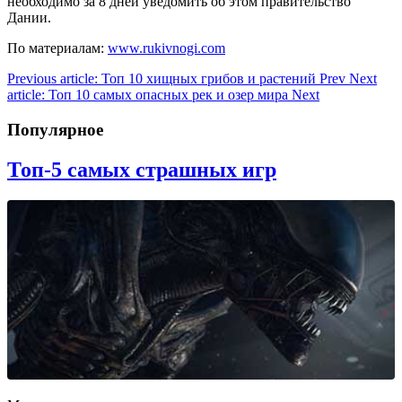
необходимо за 8 дней уведомить об этом правительство
Дании.
По материалам:
www.rukivnogi.com
Previous article: Топ 10 хищных грибов и растений
Prev
Next
article: Топ 10 самых опасных рек и озер мира
Next
Популярное
Топ-5 самых страшных игр