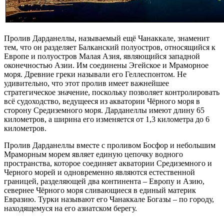
Пролив Дарданеллы, называемый ещё Чанаккале, знаменит
тем, что он разделяет Балканский полуостров, относящийся к
Европе и полуостров Малая Азия, являющийся западной
оконечностью Азии. Им соединены Эгейское и Мраморное
моря. Древние греки называли его Геллеспонтом. Не
удивительно, что этот пролив имеет важнейшее
стратегическое значение, поскольку позволяет контролировать
всё судоходство, ведущееся из акватории Чёрного моря в
сторону Средиземного моря. Дарданеллы имеют длину 65
километров, а ширина его изменяется от 1,3 километра до 6
километров.
Пролив Дарданеллы вместе с проливом Босфор и небольшим
Мраморным морем являет единую цепочку водного
пространства, которое соединяет акватории Средиземного и
Черного морей и одновременно являются естественной
границей, разделяющей два континента – Европу и Азию,
севернее Чёрного моря сливающиеся в единый материк
Евразию. Турки называют его Чанаккале Богазы – по городу,
находящемуся на его азиатском берегу.