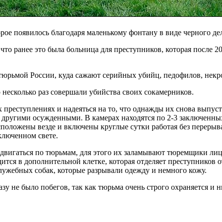
торое появилось благодаря маленькому фонтану в виде черного
что ранее это была больница для преступников, которая после 2
тюрьмой России, куда сажают серийных убийц, педофилов, некро
 несколько раз совершали убийства своих сокамерников.
преступлениях и надеяться на то, что однажды их снова выпуст
 с другими осужденными. В камерах находятся по 2-3 заключенн
асположены везде и включены круглые сутки работая без переры
ключенном свете.
двигаться по тюрьмам, для этого их заламывают тюремщики лицо
ится в дополнительной клетке, которая отделяет преступников о
ужебных собак, которые разрывали одежду и немного кожу.
у не было побегов, так как тюрьма очень строго охраняется и н