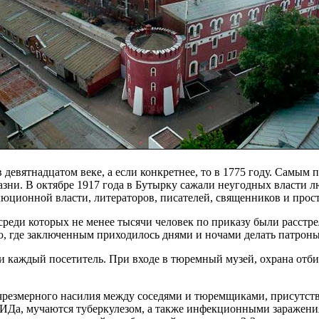
 девятнадцатом веке, а если конкретнее, то в 1775 году. Самым
азни. В октябре 1917 года в Бутырку сажали неугодных власти 
юционной власти, литераторов, писателей, священников и прост
, среди которых не менее тысячи человек по приказу были расс
ую, где заключенным приходилось днями и ночами делать патроны
ти каждый посетитель. При входе в тюремный музей, охрана отби
и чрезмерного насилия между соседями и тюремщиками, присутств
ИДа, мучаются туберкулезом, а также инфекционными заражени