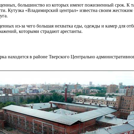
денных, большинство из которых имеют пожизненный срок. К так
ти. Кутузка «Владимирский централ» известна своим жестоким
уга.
нных из-за чего большая нехватка еды, одежды и камер для отбы
ражений, которыми страдают арестанты.
ка находится в районе Тверского Центрально административног