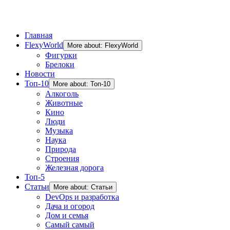
Главная
FlexyWorld
More about: FlexyWorld
Фигурки
Брелоки
Новости
Топ-10
More about: Топ-10
Алкоголь
Животные
Кино
Люди
Музыка
Наука
Природа
Строения
Железная дорога
Топ-5
Статьи
More about: Статьи
DevOps и разработка
Дача и огород
Дом и семья
Самый самый