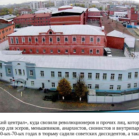
й централ», куда свозили революционеров и прочих лиц, которы
ор для эсеров, меньшевиков, анархистов, сионистов и внутрип
60-ых-70-ых годах в тюрьму садили советских диссидентов, а т