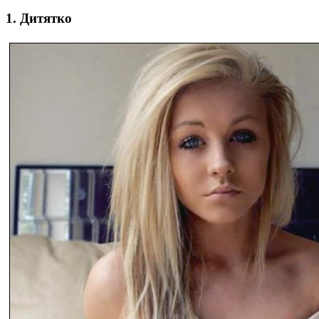
1. Дитятко