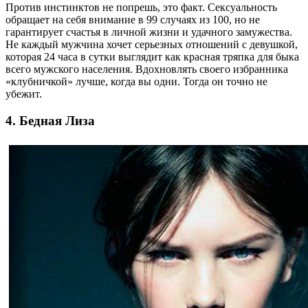
Против инстинктов не попрешь, это факт. Сексуальность
обращает на себя внимание в 99 случаях из 100, но не
гарантирует счастья в личной жизни и удачного замужества.
Не каждый мужчина хочет серьезных отношений с девушкой,
которая 24 часа в сутки выглядит как красная тряпка для быка
всего мужского населения. Вдохновлять своего избранника
«клубничкой» лучше, когда вы одни. Тогда он точно не
убежит.
4. Бедная Лиза