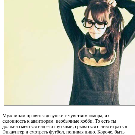
Мужчинам нравятся девушки с чувством юмора, их
склонность к авантюрам, необычные хобби. То есть ты
должна смеяться над его шутками, срываться с ним играть в
Энкаунтер и смотреть футбол, попивая пиво. Короче, быть