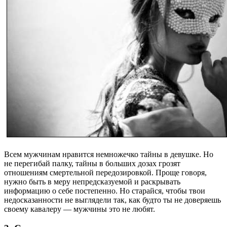
Всем мужчинам нравится немножечко тайны в девушке. Но
не перегибай палку, тайны в больших дозах грозят
отношениям смертельной передозировкой. Проще говоря,
нужно быть в меру непредсказуемой и раскрывать
информацию о себе постепенно. Но старайся, чтобы твои
недосказанности не выглядели так, как будто ты не доверяешь
своему кавалеру — мужчины это не любят.