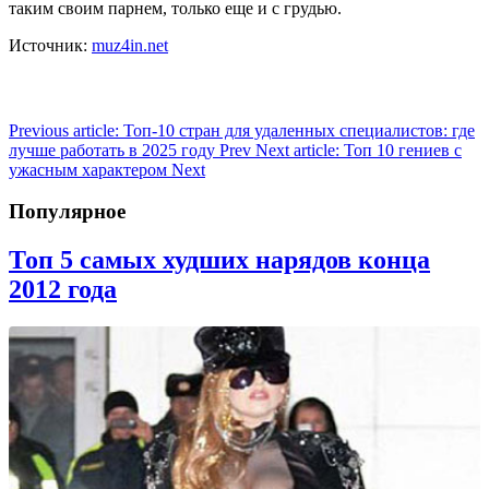
таким своим парнем, только еще и с грудью.
Источник:
muz4in.net
Previous article: Топ-10 стран для удаленных специалистов: где
лучше работать в 2025 году
Prev
Next article: Топ 10 гениев с
ужасным характером
Next
Популярное
Топ 5 самых худших нарядов конца
2012 года