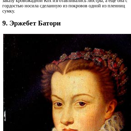
заказу кровожадной Кох изготавливались люстры, а ещё она с
гордостью носила сделанную из покровов одной из пленниц
сумку.
9. Эржебет Батори