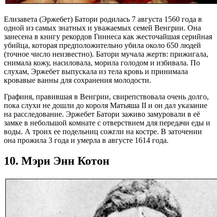
Елизавета (Эржебет) Батори родилась 7 августа 1560 года в
одной из самых знатных и уважаемых семей Венгрии. Она
занесена в книгу рекордов Гиннеса как жесточайшая серийная
убийца, которая предположительно убила около 650 людей
(точное число неизвестно). Батори мучала жертв: прижигала,
снимала кожу, насиловала, морила голодом и избивала. По
слухам, Эржебет выпускала из тела кровь и принимала
кровавые ванны для сохранения молодости.
Графиня, правившая в Венгрии, свирепствовала очень долго,
пока слухи не дошли до короля Матьяша II и он дал указание
на расследование. Эржебет Батори заживо замуровали в её
замке в небольшой комнате с отверствием для передачи еды и
воды. А троих ее подельниц сожгли на костре. В заточении
она прожила 3 года и умерла в августе 1614 года.
10. Мэри Энн Котон