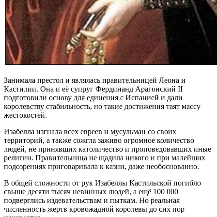
Занимала престол и являлась правительницей Леона и
Кастилии. Она и её супруг Фердинанд Арагонский II
подготовили основу для единения с Испанией и дали
королевству стабильность, но такие достижения таят массу
жестокостей.
Изабелла изгнала всех евреев и мусульман со своих
территорий, а также сожгла заживо огромное количество
людей, не принявших католичество и проповедовавших иные
религии. Правительница не щадила никого и при малейших
подозрениях приговаривала к казни, даже необоснованно.
В общей сложности от рук Изабеллы Кастильской погибло
свыше десяти тысяч невинных людей, а ещё 100 000
подверглись издевательствам и пыткам. Но реальная
численность жертв кровожадной королевы до сих пор