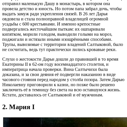
отправил маленькую Дашу в монастырь, в котором она
провела детство и юность. Но потом папа забрал дочь, чтобы
выдать замуж ради укрепления связей. В 26 лет Дарья
овдовела и стала полноправной владелицей огромной
усадьбы с 600 крестьянами. И именно крепостные
подвергались жесточайшим пыткам: их ошпаривали
кипятком, морили голодом, выводили голыми на мороз,
поджигали и истязали иными изощрёнными способами.
Трупы, вывозимые с территории владений Салтыковой, было
не сосчитать, ведь тут практически лились кровавые реки.
Слухи о жестокости Дарьи дошли до правившей в то время
Екатерины II в 62-ом году восемнадцатого столетия, и
императрица начала проверки. Вина Салтычихи была
доказана, и за свои деяния её подвергли наказанию в виде
часового стояния перед народом у столба позора. Затем Дарью
Николаевну приговорили к казни, но позже было решено
заключить её в темницу без света на всю оставшуюся жизнь.
Кстати, доставалось от Салтыковой и её мужчинам.
2. Мария I