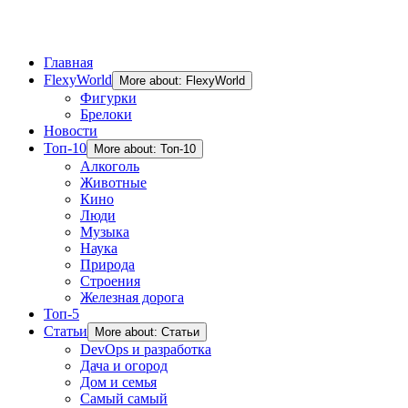
Главная
FlexyWorld
More about: FlexyWorld
Фигурки
Брелоки
Новости
Топ-10
More about: Топ-10
Алкоголь
Животные
Кино
Люди
Музыка
Наука
Природа
Строения
Железная дорога
Топ-5
Статьи
More about: Статьи
DevOps и разработка
Дача и огород
Дом и семья
Самый самый