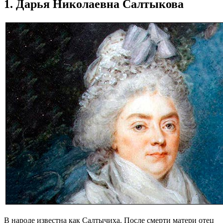
1. Дарья Николаевна Салтыкова
В народе известна как Салтычиха. После смерти матери отец