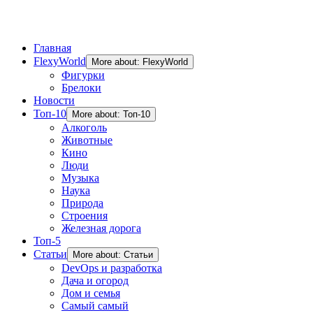
Главная
FlexyWorld
More about: FlexyWorld
Фигурки
Брелоки
Новости
Топ-10
More about: Топ-10
Алкоголь
Животные
Кино
Люди
Музыка
Наука
Природа
Строения
Железная дорога
Топ-5
Статьи
More about: Статьи
DevOps и разработка
Дача и огород
Дом и семья
Самый самый