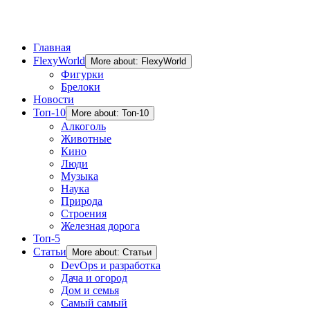
Главная
FlexyWorld
More about: FlexyWorld
Фигурки
Брелоки
Новости
Топ-10
More about: Топ-10
Алкоголь
Животные
Кино
Люди
Музыка
Наука
Природа
Строения
Железная дорога
Топ-5
Статьи
More about: Статьи
DevOps и разработка
Дача и огород
Дом и семья
Самый самый