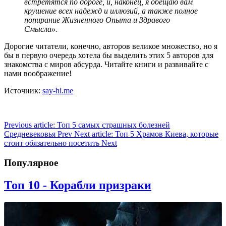
встретятся по дороге, и, наконец, я обещаю вам
крушение всех надежд и иллюзий, а также полное
попирание Жизненного Опыта и Здравого
Смысла».
Дорогие читатели, конечно, авторов великое множество, но я
бы в первую очередь хотела бы выделить этих 5 авторов для
знакомства с миров абсурда. Читайте книги и развивайте с
нами воображение!
Источник:
say-hi.me
Previous article: Топ 5 самых страшных болезней
Средневековья
Prev
Next article: Топ 5 Храмов Киева, которые
стоит обязательно посетить
Next
Популярное
Топ 10 - Корабли призраки