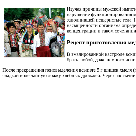
Изучая причины мужской импоте
нарушение функционирования мал
заполнившей пещеристые тела. На
насыщенности организма опреде
концентрации и таком сочетании
Рецепт приготовления ме
В эмалированной кастрюле вскипя
брать любой, даже немного исп
После прекращения пеновыделения всыпьте 5 г шишек хмеля (пр
сладкой воде чайную ложку хлебных дрожжей. Через час начне