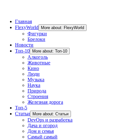
Главная
FlexyWorld
More about: FlexyWorld
Фигурки
Брелоки
Новости
Топ-10
More about: Топ-10
Алкоголь
Животные
Кино
Люди
Музыка
Наука
Природа
Строения
Железная дорога
Топ-5
Статьи
More about: Статьи
DevOps и разработка
Дача и огород
Дом и семья
Самый самый