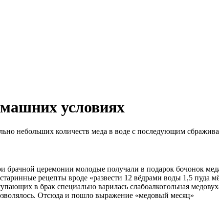
омашних условиях
тельно небольших количеств меда в воде с последующим сбражив
 брачной церемонии молодые получали в подарок бочонок меда в
старинные рецепты вроде «развести 12 вёдpами воды 1,5 пуда мёд
тупающих в брак специально варилась слабоалкогольная медовуха
дозволялось. Отсюда и пошло выражение «медовый месяц»