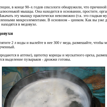
нции, в конце 90–х годов сексологи обнаружили, что причиной
юсенькой мышцы. Она находится в основании, простите, органа
качать эту мышцу практически невозможно (т.к. это гладкая муск
ленными микроэлементами. В основном – цинком. Как вы уже до
 находятся в медовухе.
довухи
тите 2 л воды и вылейте в нее 300 г меда, размешайте, чтобы м
орченный.
одаются в аптеке), щепотку корицы и мускатного ореха, размеш
тся выделение пузырьков - дрожжи готовы.