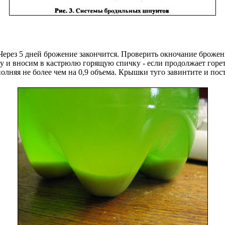
 Через 5 дней брожение закончится. Проверить окночание броже
и вносим в кастрюлю горящую спичку - если продолжает гореть
лняя не более чем на 0,9 объема. Крышки туго завинтите и пост