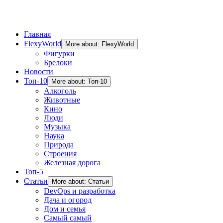
Главная
FlexyWorld
More about: FlexyWorld
Фигурки
Брелоки
Новости
Топ-10
More about: Топ-10
Алкоголь
Животные
Кино
Люди
Музыка
Наука
Природа
Строения
Железная дорога
Топ-5
Статьи
More about: Статьи
DevOps и разработка
Дача и огород
Дом и семья
Самый самый