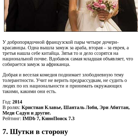
У добропорядочной французской пары четыре дочери-
красавицы. Одна вышла замуж за араба, вторая – за еврея, а
третья нашла себе китайца. Зятья то и дело ссорятся на
национальной почве. Вдобавок самая младшая объявляет, что
собирается замуж за африканца.
Добрая и веселая комедия поднимает злободневную тему
толерантности. Учит не верить предрассудкам, не судить о
людях по их национальности и принимать окружающих
такими, какими они есть.
Год:
2014
В ролях:
Кристиан Клавье, Шанталь Лоби, Эри Абиттан,
Меди Садун и другие.
Рейтинг:
IMDb 7, КиноПоиск 7.3
7. Шутки в сторону