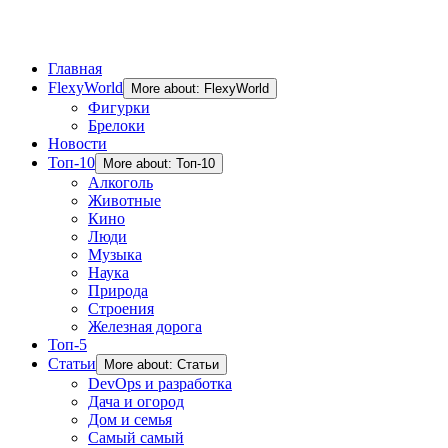
Главная
FlexyWorld
More about: FlexyWorld
Фигурки
Брелоки
Новости
Топ-10
More about: Топ-10
Алкоголь
Животные
Кино
Люди
Музыка
Наука
Природа
Строения
Железная дорога
Топ-5
Статьи
More about: Статьи
DevOps и разработка
Дача и огород
Дом и семья
Самый самый