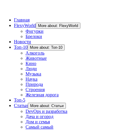
Главная
FlexyWorld
More about: FlexyWorld
Фигурки
Брелоки
Новости
Топ-10
More about: Топ-10
Алкоголь
Животные
Кино
Люди
Музыка
Наука
Природа
Строения
Железная дорога
Топ-5
Статьи
More about: Статьи
DevOps и разработка
Дача и огород
Дом и семья
Самый самый